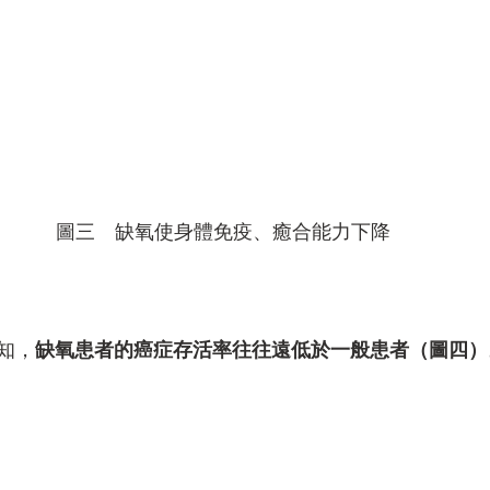
圖三　缺氧使身體免疫、癒合能力下降
知，
缺氧患者的癌症存活率往往遠低於一般患者（圖四）