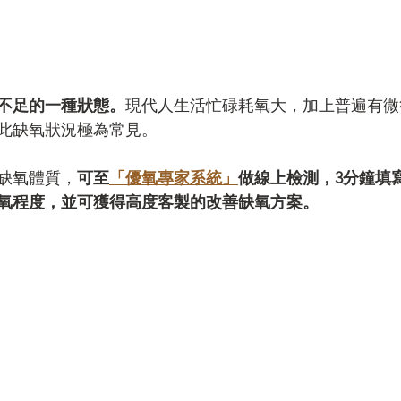
不足的一種狀態。
現代人生活忙碌耗氧大，加上普遍有微
此缺氧狀況極為常見。
缺氧體質，
可至
「優氧專家系統」
做線上檢測，3分鐘填
氧程度，並可獲得高度客製的改善缺氧方案。