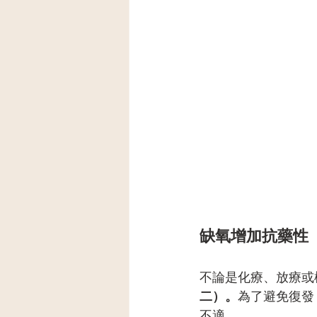
缺氧增加抗藥性
不論是化療、放療或
二）。
為了避免復發
不適。