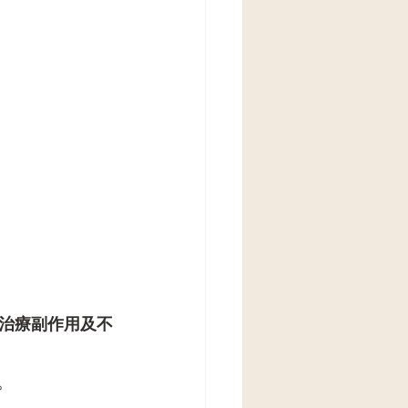
治療副作用及不
。