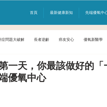
首頁
最新健康新知
先端優氧中
癌症問題大破解
長者逆齡
癌友安心
優氧新醫學
第一天，你最該做好的「
端優氧中心