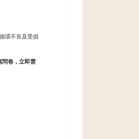
循環不良及受損
寫問卷，立即雲