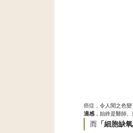
癌症，令人聞之色變
適感
，始終是醫師、
而
「細胞缺氧h