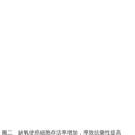
圖二　缺氧使癌細胞存活率增加，導致抗藥性提高