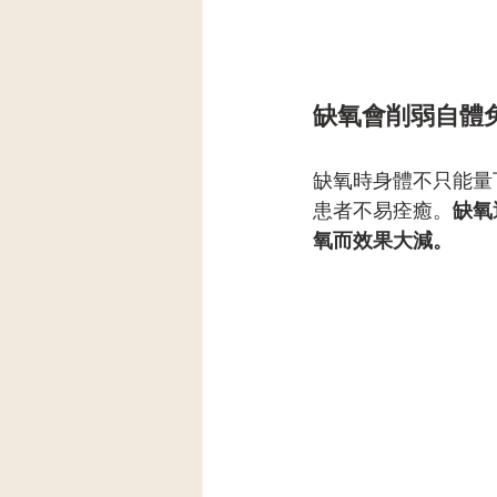
缺氧會削弱自體
缺氧時身體不只能量
患者不易痊癒。
缺氧
氧而效果大減。