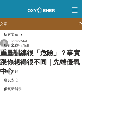
文章
所有文章
service5141
所有文章
2021年4月6日
重量訓練很「危險」？事實
退化問題大破解
跟你想得很不同｜先端優氧
癌症問題大破解
中心
長者逆齡
癌友安心
優氧新醫學