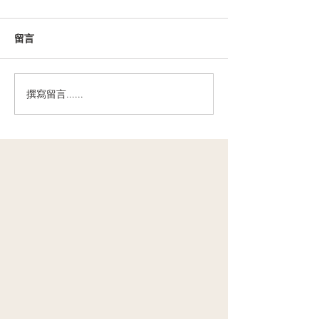
留言
撰寫留言......
關節痛，是因為韌帶受
有運動，就有肌
傷？其實是「它」在發警
統觀念」害你愈
訊｜先端優氧中心
先端優氧中心