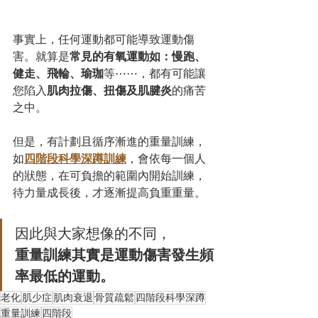
事實上，任何運動都可能導致運動傷
害。就算是
常見的有氧運動如：慢跑、
健走、飛輪、瑜珈
等⋯⋯，都有可能讓
您陷入
肌肉拉傷、扭傷及肌腱炎
的痛苦
之中。
但是，有計劃且循序漸進的重量訓練，
如
四階段科學深蹲訓練
，會依每一個人
的狀態，在可負擔的範圍內開始訓練，
待力量成長後，才逐漸提高負重重量。
因此與大家想像的不同，
重量訓練其實是運動傷害發生頻
率最低的運動。
老化
肌少症
肌肉衰退
骨質疏鬆
四階段科學深蹲
重量訓練
四階段